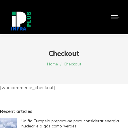
Checkout
You are here:
Home
Checkout
[woocommerce_checkout]
Recent articles
União Europeia prepara-se para considerar energia
nuclear e a gás como ‘verdes’